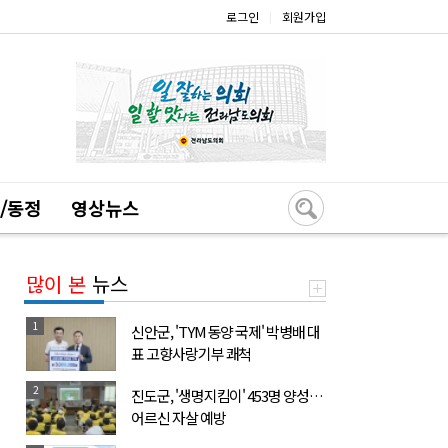
로그인
회원가입
|
/동정
영상뉴스
많이 본
뉴스
1
신안군, 'TYM 동양 국제' 박병배 대
표 고향사랑기부 쾌척
2
진도군, '생명지킴이' 453명 양성…
어르신 자살 예방