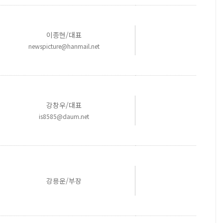
이종현/대표
newspicture@hanmail.net
강창우/대표
is8585@daum.net
강용운/부장