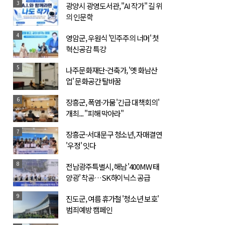
3
광양시 광영도서관, "AI 작가" 길 위
의 인문학
4
영암군, 우원식 '민주주의 너머' 첫
혁신공감 특강
5
나주문화재단-건축가, '옛 화남산
업' 문화공간 탈바꿈
6
장흥군, 폭염·가뭄 '긴급 대책회의'
개최... "피해 막아라"
7
장흥군-서대문구 청소년, 자매결연
'우정' 잇다
8
전남광주특별시, 해남 '400MW 태
양광' 착공…SK하이닉스 공급
9
진도군, 여름 휴가철 '청소년 보호'
범죄예방 캠페인