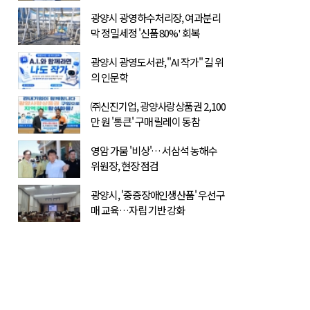
광양시 광영하수처리장, 여과분리
막 정밀세정 '신품 80%' 회복
광양시 광영도서관, "AI 작가" 길 위
의 인문학
㈜신진기업, 광양사랑상품권 2,100
만 원 '통큰' 구매 릴레이 동참
영암 가뭄 '비상'… 서삼석 농해수
위원장, 현장 점검
광양시, '중증장애인생산품' 우선구
매 교육…자립 기반 강화