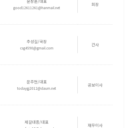
윤창훈/대표
회장
good12611261@hanmail.net
추성길/국장
간사
csg4590@gmail.com
문주현/대표
공보이사
todaygj2012@daum.net
제갈대종/대표
재무이사