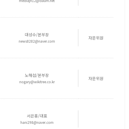
mediajn12@daum.net
대성수/본부장
자문위원
news8282@naver.com
노해섭/본부장
자문위원
nogary@wikitree.co.kr
서은홍/대표
hani298@naver.com