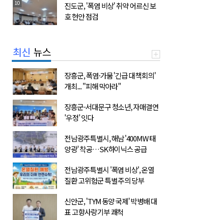
10
진도군, '폭염 비상' 취약 어르신 보
호 현안 점검
최신
뉴스
장흥군, 폭염·가뭄 '긴급 대책회의'
개최... "피해 막아라"
장흥군-서대문구 청소년, 자매결연
'우정' 잇다
전남광주특별시, 해남 '400MW 태
양광' 착공…SK하이닉스 공급
전남광주특별시 '폭염 비상', 온열
질환 고위험군 특별 주의 당부
신안군, 'TYM 동양 국제' 박병배 대
표 고향사랑기부 쾌척