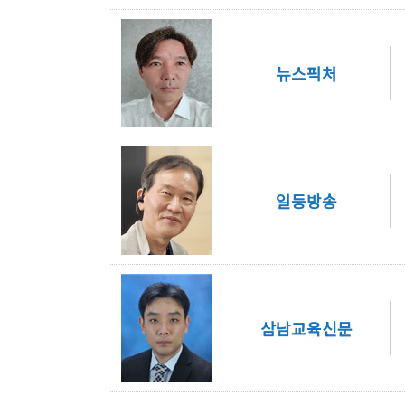
뉴스픽처
일등방송
삼남교육신문