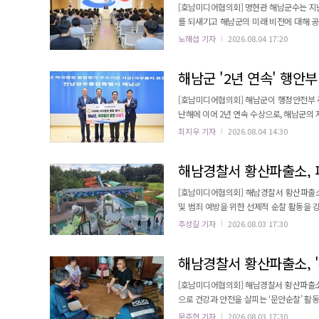
[호남미디어협의회] 명현관 해남군수는 지난
를 되새기고 해남군의 미래 비전에 대해 공
도약하는 출발점"이라며 "해남에서 역사적인 순간을 맞
노해섭 기자
2026.08.04 17:20
정부와 국회, 지자체 주요 인사들과의 간담
려 반드시 성공할 수 있으리라는 확신과 밝은 
해남군 '2년 연속' 행안
[호남미디어협의회] 해남군이 행정안전부 
난해에 이어 2년 연속 수상으로, 해남군의
있음을 입증했다. 적극행정 종합평가는 전국 243개 지방자치단체를 대상으로 5대 항목 18개 지표에 걸쳐 민간 전문가
최지우 기자
2026.08.04 14:30
평가단이 심사하는 정부 대표 평가다. 해남
의 우수한 성과를 거뒀다.
해남경찰서 황산파출소, 피
[호남미디어협의회] 해남경찰서 황산파출소
및 범죄 예방을 위한 선제적 순찰 활동을 강화한다고 밝혔다. 황산파출소는 피서
이 체험장과 고천암 생태공원 등 다중이용 
추성길 기자
2026.08.03 17:30
으로 알려졌다. 이번 순찰 활동은 여름방학 기간 어린아이를 동반한 가족 단위 피서객 증가에 따른 물놀이 안전사고, 아
동 실종, 성범죄, 소지품 절도 등 각종 사건
해남경찰서 황산파출소, '
[호남미디어협의회] 해남경찰서 황산파출소
으로 건강과 안전을 살피는 ‘문안순찰’ 활동을 강화하고 있다고 밝혔다
쉬운 장애인 및 어르신 가구를 경찰관이 직접 
문주현 기자
2026.08.03 17:30