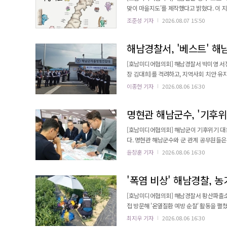
맞이 마을지도'를 제작했다고 밝혔다. 이
됐다. 이번 지도 제작에는 북평면 주민과 마을리더, 청년 2030세대 등 20여 명이 함께 참여했다. 이들은 지역의 숨은
조준성 기자
2026.08.07 15:50
명소와 맛집, 포토존, 숙박시설, 마을 이야
완성된 지도는 역사·문화·관광명소를 담은 '볼방
해남경찰서, '베스트' 
[호남미디어협의회] 해남경찰서 박미영 서
장 김대희)를 격려하고, 지역사회 치안 유지에 
민경매 해남군의회 의장과 의원들을 비롯,
이종현 기자
2026.08.06 16:30
합회장 등 40여 명이 참석했다. 해남군자율방범연합대는 전남 22개 시·군 349개 자율방범대를 대상으로 진행된 평가
에서 최우수 자율방범대로 선정되는 영예를 안
명현관 해남군수, '기후위
[호남미디어협의회] 해남군이 기후위기 대
다. 명현관 해남군수와 군 관계 공무원들은 최근 농림축산식품부, 국토교통부, 기후에너지환경부 등 중앙부처를 방문
해 주요 현안사업에 대한 정부 차원의 지
윤창훈 기자
2026.08.06 16:30
설, 녹색융합 클러스터 조성 등이다. 농림축산식품부 방문 시 명 군수는 해남에 조성 중인 국립농식품기후변화대응센
터의 조속한 건립과 안정적인 운영 지원을 건
'폭염 비상' 해남경찰, 농
[호남미디어협의회] 해남경찰서 황산파출소는
접 방문해 '온열질환 예방 순찰' 활동을 펼쳤다. 이번 활동은 여름철 무더위 속 농작업 중 발생할 수 있는 온
를 사전에 방지하고, 야외 작업량이 많은 고령
최지우 기자
2026.08.06 16:30
소 경찰관들은 폭염이 기승을 부리는 낮 시간