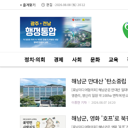
+ 즐겨찾기
2026.08.08 (토) 20:12
정치·의회
경제
사회
문화
교육
해남군 만대산 '탄소중립 
[호남미디어협의회] 해남군은 만대산 일대
영춘리, 영신리 일원 약 100ha 면적에 
번 사업은 2024년부터 2028년까지 5년
이종현 기자
2026.08.07 16:20
으로 특화림을 조성하여 탄소흡수 능력이 
탄소흡수원 및 경제림으로서의 가치가 높으며,
해남군, 영화 '호프'로 북
[호남미디어협의회] 해남군은 영화 '호프' 