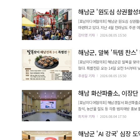
야외 작업 자제, 충분한 수분 섭취, 그늘에서의 
해남군 '원도심 상권활성화
[호남미디어협의회] 해남군 원도심 상권활
마련하고 있다. 지난 4월 전라남도 주관 여성 소기업 마케팅 지원사업에 '땅끝호박당'이 선정돼 990만원의 사업비를
확보했다. 6월에는 '달끝초코'가 소상공인
강미영 기자
2026.08.05 15:50
했다. 이 사업들은 브랜드 경쟁력 강화, 제
을 지원한다. 7월에도 중소벤처기업부의
해남군, 말복 '득템 찬스'
[호남미디어협의회] 해남군은 말복을 맞아 
혔다. 특별전은 오는 14일 오전 9시부터 낮 
최근 가격 하락과 소비 위축으로 어려움을 
추성길 기자
2026.08.05 15:50
구매할 기회를 제공하고자 마련됐다. 해남산 활전복 1kg(10미) 구매 시 1kg을 추가로 제공, 총 2kg(20미)을 받을 수 있
다. 판매 가격은 택배 판매 시 3만원(택배비 포함
해남 화산파출소, 이장단 
[호남미디어협의회] 해남경찰서 화산파출소
참석, 농산물 절도 등 각종 범죄예방 홍보 활동을 전개했다. 이번 활동은 고추 등 
닐하우스, 보관창고 등을 대상으로 예방 순
최지우 기자
2026.08.04 17:50
는 등 선제적 범죄예방에 중점을 뒀다. 특히, 이장단 회의에서는 ▲수확한 농산물 장시간 노상 적치 금지 ▲CCTV 및 보
안시설 점검 ▲농기계 열쇠 보관 철저 ▲낯선 차
해남군 'AI 강국' 심장 