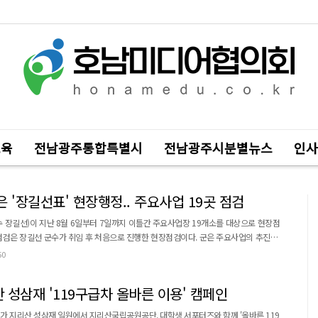
교육
전남광주통합특별시
전남광주시분별뉴스
인사
 '장길선표' 현장행정.. 주요사업 19곳 점검
 장길선)이 지난 8월 6일부터 7일까지 이틀간 주요사업장 19개소를 대상으로 현장점
점과 개선 필요 사항을 점검하여 사업의 완성도를 높이는 데 중점을 뒀다. 점검 대상
50
, 구례읍 하수도 중점관리지역 정비 등 재해예방 사업이 포함됐다. 또한 관광특구 환
등 관광자원화 사업과 워킹 촌스데이 in ...
 성삼재 '119구급차 올바른 이용' 캠페인
 지리산 성삼재 일원에서 지리산국립공원공단, 대학생 서포터즈와 함께 '올바른 119