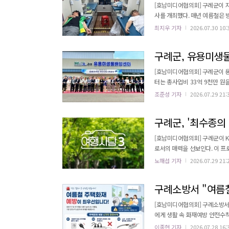
[호남미디어협의회] 구례군이 지
사를 개최했다. 매년 여름철은 방학, 무더위 등으로 헌혈 참여가 감소하여 전국적인 혈액 보유량 확보에 어려움을 겪는
시기이다. 이번 행사는 혈액 수급
최지우 기자
2026.07.30 10:
능 연령은 16세부터 69세까지
인해야 한다. 헌혈 참여자는 헌혈
구례군, 유용미생물
[호남미디어협의회] 구례군이 
터는 총사업비 33억 9천만 원
위한 최신 설비를 갖췄다. 새롭게 이전 신축된 센터는 멸균배양시스템과 품질검사장비, 자동분주시스템 등을 도입했
조준성 기자
2026.07.29 21:
다. 멸균배양시스템으로 배양 
구례군, '최수종의
[호남미디어협의회] 구례군이 K
로서의 매력을 선보인다. 이 프
으로, 전남광주통합특별시, 구례
노해섭 기자
2026.07.29 21:
시즌에는 연예계 대표 부부인 최
배우는 16년간 전남영상위원회 
구례소방서 "여름철
[호남미디어협의회] 구례소방서
에게 생활 속 화재예방 안전수칙 준수를 당부했다. 여름철에는 에어컨과
며, 높은 온도와 습도로 인해 
이종현 기자
2026.07.28 16: