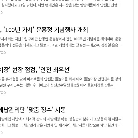
번 캠페인은 지리산을 찾는 탐방객들에게 안전한 산행 문
 위한 119구급차의 신속한 출동을 위해 올바른 구급서비스 이용문화 정착을 목적으로
20
21명이 참여했다. 참여자들은 올바른 119 이용문화 정착을 위한
방객을 대상으로 맞춤형 안전서비스를 제공했다...
 '100년 가치' 운흥정 기념행사 개최
시사회는 지난 1일 구례군 산동면 운흥정에서 건립 100주년 기념식을 개최하며, 운흥
다고 밝혔다. 이날 기념식에는 장길선 구례군수, 김경일 운흥정
 의장을 비롯한 군의원, 전남광주통합특별시의회 의원, 산동면향우회 회장 등 각계 인
7:20
식수, 기념촬영 순으로 진
행되며 100년의 역사를 기리는 뜻깊은 순서로 채워졌다고 덧붙였다. 운흥정...
장' 현장 점검, '안전 최우선'
여름 휴가철을 맞아 피서객들의 안전한 물놀이를 위해 야외 물놀이장 안전관리를 강화
일 장길선 구례군수는 나들이워터파크와 섬진강수달생태공원 야외 물놀이장을 방문해 시설
이용객 증가와 지속되는 폭염에 대비해 안
7:20
 이용 환경을 제공하고자 마련됐다. 군 관계자는 현장에서 물놀이장 시설물과 운영 실
태를 꼼꼼히 살피고 안전관리 체계 전반을 점검했다. 특히 이용객들에게 어린이 물놀이 시 ...
체납관리단 '맞춤 징수' 시동
지방세입 체납액의 체계적 관리와 지방재정 확충, 성실납세 분위기 조성을 위해 이달부
외수입 체납자를 대상으로 체납 원인과 납
춤형 징수 활동을 추진할 계획이다. 이를 위해 구례군은 기간제근로자 2
30
 납부 독려와 현장 실태조사를 실시한다. 현장 조사는 방문 필요성이 있는 체납자를 중