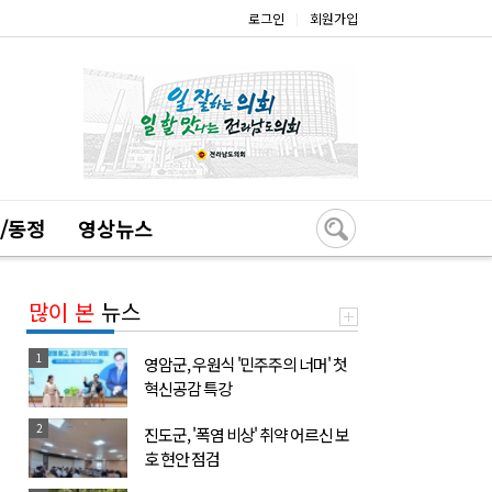
로그인
회원가입
|
/동정
영상뉴스
많이 본
뉴스
1
영암군, 우원식 '민주주의 너머' 첫
혁신공감 특강
2
진도군, '폭염 비상' 취약 어르신 보
호 현안 점검