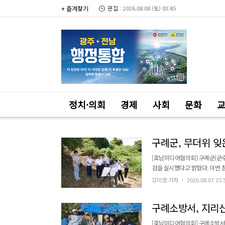
+ 즐겨찾기
2026.08.08 (토) 03:45
정치·의회
경제
사회
문화
구례군, 무더위 잊은
[호남미디어협의회] 구례군(군수
검을 실시했다고 밝혔다. 이번 점검은 장길선 군수가 취임 후 처음으로 진행한 현장점검이다. 군은 주요사업의 추진 상
황을 현장에서 직접 확인하고, 문제
강미영 기자
2026.08.07 15:
에는 선월 자연재해위험지구 정비
경 개선, 지초봉 주변 관광명소화 
구례소방서, 지리산
[호남미디어협의회] 구례소방서가