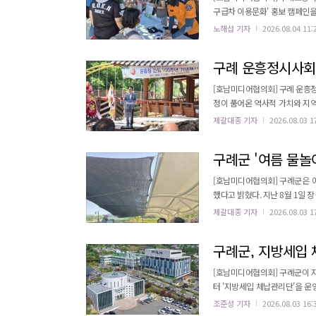
구급차 이용문화' 홍보 캠페인을 실시했다고 31일 밝혔다. 이
화를 확산하고, 위급 응급환자를
노해섭 기자
2026.08.04 11:
추진됐다. 이날 캠페인에는 구례소방서 등 3개 기관 
결의대회를 개최하고, 성삼재 탐
구례 운흥정시사회,
[호남미디어협의회] 구례 운흥정
정이 품어온 역사적 가치와 지역 문학의 전통을 되새겼
시사회 회장, 문승옥 구례군의회
제갈대종 기자
2026.08.03 1
사들이 참석해 자리를 빛냈다고 전했다. 행사는 기념사와 축사, 헌시 낭독, 기념비 제막, 기념
구례군 '여름 물놀이
[호남미디어협의회] 구례군은 
했다고 밝혔다. 지난 8월 1
물 관리 상태와 안전관리 실태를 직접 점검했다. 이번 점검은 여름철 물놀이 
제갈대종 기자
2026.08.03 1
전사고를 예방하고 쾌적한 시설
구례군, 지방세입 
[호남미디어협의회] 구례군이 
터 '지방세입 체납관리단'을 운영한다고 밝혔다. 체납관리단은 지방세 및 세
부 능력을 다각도로 분석하고, 체납 유형별 맞
조준성 기자
2026.08.03 16:
명을 채용하여 전화 상담을 통한