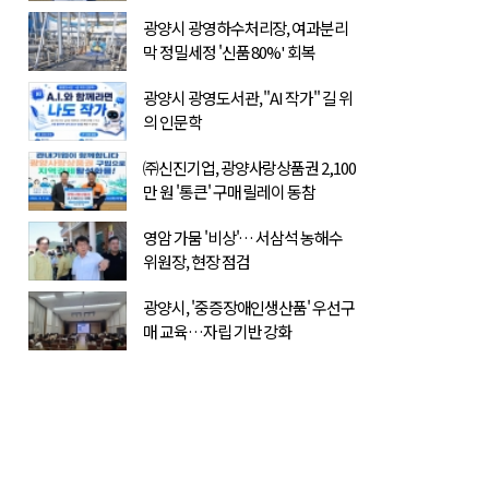
광양시 광영하수처리장, 여과분리
막 정밀세정 '신품 80%' 회복
광양시 광영도서관, "AI 작가" 길 위
의 인문학
㈜신진기업, 광양사랑상품권 2,100
만 원 '통큰' 구매 릴레이 동참
영암 가뭄 '비상'… 서삼석 농해수
위원장, 현장 점검
광양시, '중증장애인생산품' 우선구
매 교육…자립 기반 강화