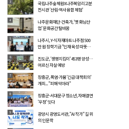
3
국립나주숲체원X나주복암리고분
전시관 '산림·역사 융합 체험'
4
나주문화재단-건축가, '옛 화남산
업' 문화공간 탈바꿈
5
나주시, Y-식자재마트 나주점 500
만 원 장학기금 "인재 육성 따뜻한
동행"
6
진도군, '생명지킴이' 453명 양성…
어르신 자살 예방
7
장흥군, 폭염·가뭄 '긴급 대책회의'
개최... "피해 막아라"
8
장흥군-서대문구 청소년, 자매결연
'우정' 잇다
9
광양시 광영도서관, "AI 작가" 길 위
의 인문학