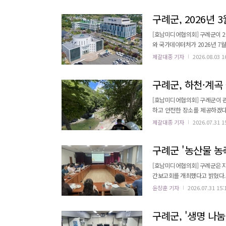
심으로 진행된다.
구례군, 2026년 
[호남미디어협의회] 구례군이 2
와 국가데이터처가 2026년 7
선도지역으로서 다시 한번 주목받고 있다. 발표된 자료에 따르면 구례군은 2026년 3
제갈대종 기자
2026.08.03 1
15.8배를 기록했다. 이는 전국 인
전국에서 가장 먼저 봄을 알리는
구례군, 하천·계곡
[호남미디어협의회] 구례군이 
하고 안전한 장소를 제공하겠다고 밝혔다. 행정안전부는 8월 1일부터 31일까지를 '
간'으로 지정, 운영한다. 이 
제갈대종 기자
2026.07.31 1
허가 건축물, 무신고 음식영업, 상행
가철 관광객의 편의를 위해 주중과
구례군 '농산물 농축
[호남미디어협의회] 구례군은 지
간보고회를 개최했다고 밝혔다. 이번 보고회는 지역 특산물인 블루베리와 배를 연중 활용할 수 있는 가공용 농축액 
조기술 개발의 중간 성과를 공유하
윤창훈 기자
2026.07.31 15:
농업기술센터 관계자와 가공센터 
블루베리 및 배 농축액 2종의 표준
구례군, '생명 나눔