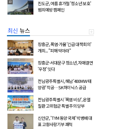
10
진도군, 여름 휴가철 '청소년 보호'
범죄예방 캠페인
최신
뉴스
장흥군, 폭염·가뭄 '긴급 대책회의'
개최... "피해 막아라"
장흥군-서대문구 청소년, 자매결연
'우정' 잇다
전남광주특별시, 해남 '400MW 태
양광' 착공…SK하이닉스 공급
전남광주특별시 '폭염 비상', 온열
질환 고위험군 특별 주의 당부
신안군, 'TYM 동양 국제' 박병배 대
표 고향사랑기부 쾌척