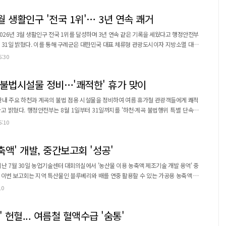
 특히 경제적 어려움을 겪는 생계형 체납자에게는 체납처분 유예와...
3월 생활인구 '전국 1위'… 3년 연속 쾌거
026년 3월 생활인구 전국 1위를 달성하며 3년 연속 같은 기록을 세웠다고 행정안전부
월 31일 밝혔다. 이를 통해 구례군은 대한민국 대표 체류형 관광도시이자 지방소멸 대응
월 등록인구 대비 체류인구 비율
6:30
구감소지역 89개 시·군 가운데 가장 높은 생활인구 수치로 분석된다. 이러한 성과는
 산수유꽃축제를 비롯해 화엄사 홍...
 불법시설물 정비…'쾌적한' 휴가 맞이
관내 주요 하천과 계곡의 불법 점용 시설물을 정비하여 여름 휴가철 관광객들에게 쾌적
하천·계곡 불법행위 특별 단속기
기간 동안 지방자치단체와 함께 주말 위법행위를 점검하며, 하천 내 불법행위뿐 아니라 무
5:10
위 등을 단속하고 관련 법령에 따른 행정처분을 추진할 예정이다. 이에 구례군은 휴
 주말 단속반을 편성, 운영하고 있다. 불법행...
액' 개발, 중간보고회 '성공'
난 7월 30일 농업기술센터 대회의실에서 '농산물 이용 농축액 제조기술 개발 용역' 중
제
고, 관계자 의견을 수렴해 실효성 있는 결과물을 도출하고자 마련됐다. 보고회에는
10
사용 단체 회원 등 20여 명이 참석했다. 이날 용역 수행사의 추진 상황 보고와 함께
 제조 공정(안) 발표가 진행됐다. 이어 ...
' 헌혈... 여름철 혈액수급 '숨통'