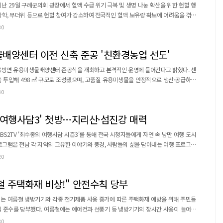
난 29일 구례군의회 광장에서 혈액 수급 위기 극복 및 생명 나눔 확산을 위한 헌혈 행
 안정화에 기여하고 군민들의 자발적인 헌혈 참여를 확대하기 위해 마련됐다. 헌혈 가
30
이며, 약물 부작용이나 해외여행 이력이 있는 경우 헌혈 전 상담을 통해 적격 여부를 확
증서 발급과 함께 혈액형 검사, 감염병...
배양센터 이전 신축 준공 '친환경농업 선도'
용방면 유용미생물배양센터 준공식을 개최하고 본격적인 운영에 들어간다고 밝혔다. 센
을 투입해 498㎡ 규모로 조성됐으며, 고품질 유용미생물을 안정적으로 생산·공급하기
30
과정 오염을 최소화하고 생균수 검사 등 체계적인 품질관리가 가능해졌으며, 자동분주시
스템을 통해 농업인들의 이용 편의성과 운영 효율성을 높였다. 센터는 EM균, 광합성균 등 ...
 여행사담3' 첫방…지리산·섬진강 매력
BS2TV '최수종의 여행사담 시즌3'를 통해 전국 시청자들에게 자연 속 낭만 여행 도시
로그램은 전남 각 지역의 고유한 이야기와 풍경, 사람들의 삶을 담아내는 여행 프로그램
군, 광양시, 여수시가 주최하고 (사)전남영상위원회가 주관하여 기획·제작됐다. 이번
20
수종·하희라 씨가 출연하여 '부부 동반 여행'이라는 새로운 콘셉트를 제시한다. 최수종
운영위원장을 역임하며 전남과 깊은 인연을 ...
 주택화재 비상!" 안전수칙 당부
는 여름철 냉방기기와 각종 전기제품 사용 증가에 따른 주택화재 예방을 위해 주민들
 선풍기 등 냉방기기의 장시간 사용이 늘어나
전기설비에 부담이 커질 수 있어 각별한 주의가 요구된다. 특히 하나의 콘센트에 여러 전
30