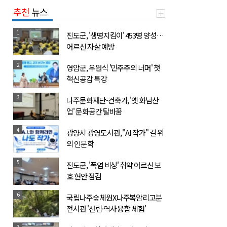
추천
뉴스
1
진도군, '생명지킴이' 453명 양성…
어르신 자살 예방
2
영암군, 우원식 '민주주의 너머' 첫
혁신공감 특강
3
나주문화재단-건축가, '옛 화남산
업' 문화공간 탈바꿈
4
광양시 광영도서관, "AI 작가" 길 위
의 인문학
5
진도군, '폭염 비상' 취약 어르신 보
호 현안 점검
6
국립나주숲체원X나주복암리고분
전시관 '산림·역사 융합 체험'
7