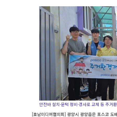
안전바 설치·문턱 정비·경사로 교체 등 주거환
[호남미디어협의회] 광양시 광양읍은 포스코 도배