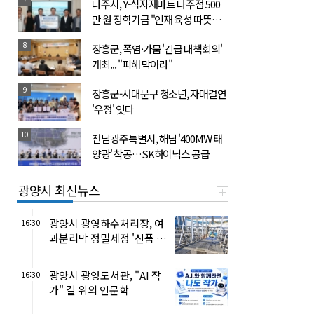
나주시, Y-식자재마트 나주점 500
만 원 장학기금 "인재 육성 따뜻한
동행"
8
장흥군, 폭염·가뭄 '긴급 대책회의'
개최... "피해 막아라"
9
장흥군-서대문구 청소년, 자매결연
'우정' 잇다
10
전남광주특별시, 해남 '400MW 태
양광' 착공…SK하이닉스 공급
광양시 최신뉴스
광양시 광영하수처리장, 여
16:30
과분리막 정밀세정 '신품 8
0%' 회복
광양시 광영도서관, "AI 작
16:30
가" 길 위의 인문학