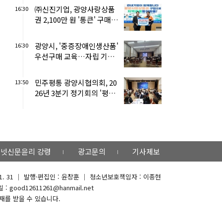
㈜신진기업, 광양사랑상품
16:30
권 2,100만 원 '통큰' 구매
릴레이 동참
광양시, '중증장애인생산품'
16:30
우선구매 교육…자립 기반
강화
민주평통 광양시협의회, 20
13:50
26년 3분기 정기회의 '평화
공존' 활발한 논의
넷신문윤리 강령
광고문의
기사제보
 01. 31 ｜ 발행·편집인 : 윤창훈 ｜ 청소년보호책임자 : 이종현
: good12611261@hanmail.net
재를 받을 수 있습니다.