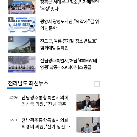
장흥군-서대문구 청소년, 자매결연
'우정' 잇다
8
광양시 광영도서관, "AI 작가" 길 위
의 인문학
9
진도군, 여름 휴가철 '청소년 보호'
범죄예방 캠페인
10
전남광주특별시, 해남 '400MW 태
양광' 착공…SK하이닉스 공급
전라남도 최신뉴스
전남광주통합특별시의회
12:09
최선국 의원, “전남·광주 균
형성장, 균형발전 기본조례
로 ...
전남광주통합특별시의회
12:11
최경미 의원, ‘전기 생산, 국
방 저하 대비해야’