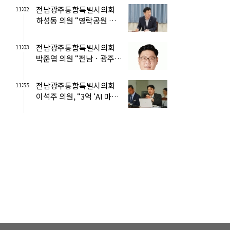
전남광주통합특별시의회
11:02
하성동 의원 “영락공원 화장
료·예약 차별, 통합과 함께
해...
전남광주통합특별시의회
11:03
박준엽 의원 “전남ㆍ광주 교
육수당 통합, ‘하향 평준화’
...
전남광주통합특별시의회
11:55
이석주 의원, “3억 ‘AI 마스
터플랜’ 원점 재검토해야!...