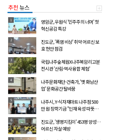
추천
뉴스
1
영암군, 우원식 '민주주의 너머' 첫
혁신공감 특강
2
진도군, '폭염 비상' 취약 어르신 보
호 현안 점검
3
국립나주숲체원X나주복암리고분
전시관 '산림·역사 융합 체험'
4
나주문화재단-건축가, '옛 화남산
업' 문화공간 탈바꿈
5
나주시, Y-식자재마트 나주점 500
만 원 장학기금 "인재 육성 따뜻한
동행"
6
진도군, '생명지킴이' 453명 양성…
어르신 자살 예방
7