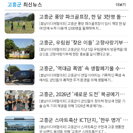
고흥군
최신뉴스
더보기
고흥군 풍양 파크골프장, 한 달 3천명 돌파 '인기 폭발'
[호남미디어협의회] 고흥군 풍양 파크골프장이 임시 개장 한 달
여 만에 누적 이용객 3,000명을 돌파하며 지...
고흥군, 우림원 '찾은 이들' 고향사랑기부제 홍보
[호남미디어협의회] 고흥군은 지난 5일 우림원에서 방문객을 대
상으로 고향사랑기부제 현장 홍보를 실시했다고 밝...
고흥군, '역대급 폭염' 속 생활폐기물 수거 총력
[호남미디어협의회] 고흥군이 연일 이어지는 기록적인 폭염 속
에서도 군민들의 쾌적한 주거 환경을 위해 생활폐기...
고흥군, 2026년 '새로운 도전' 목공예기능인 2기 교육생 모집
[호남미디어협의회] 고흥군이 군민들의 창의력 향상과 전문 기
술 습득 기회 제공을 위해 ‘2026년 목공예기능...
고흥군 스마트축산 ICT단지, '한우 명가' 이끌 2차 입주 모집
[호남미디어협의회] 고흥군이 스마트축산 구현과 고흥 명품한
우 브랜드 육성을 위해 '고흥군 스마트축산 ICT ...