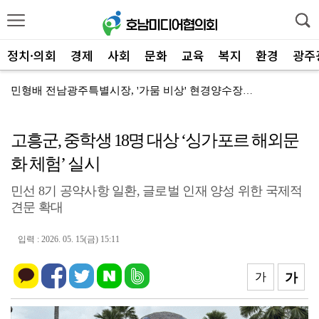
정치·의회
경제
사회
문화
교육
복지
환경
광주
민형배 전남광주특별시장, '가뭄 비상' 현경양수장 용수...
전남광주통합특별시, '2026년 종료' 면세유 3년 연...
고흥군, 중학생 18명 대상 ‘싱가포르 해외문
전남광주특별시 '영농형태양광' 시동… 시·군 협력 간담...
화 체험’ 실시
전남광주특별시 광산구, 여름 '식중독 비상' 예방 캠페...
민선 8기 공약사항 일환, 글로벌 인재 양성 위한 국제적
신안군-울릉군, '국토외곽 섬' 살린다… 공동 대응 강...
견문 확대
장성군, 평생학습센터 '활짝'…총 14곳 거점 확대
입력 : 2026. 05. 15(금) 15:11
'영암군 가스판매협회', "미래 인재" 300만 원 장...
영암군, '혁신공감 특강' 개최…우원식 등 3회 강연
가
가
영암군, 군청 지상주차장 '민원인 전용' 개편