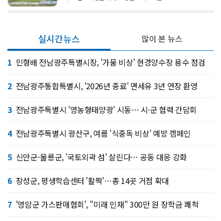
실시간뉴스
많이 본 뉴스
1
민형배 전남광주특별시장, '가뭄 비상' 현경양수장 용수 점검
2
전남광주통합특별시, '2026년 종료' 면세유 3년 연장 환영
3
전남광주특별시 '영농형태양광' 시동… 시·군 협력 간담회
4
전남광주특별시 광산구, 여름 '식중독 비상' 예방 캠페인
5
신안군-울릉군, '국토외곽 섬' 살린다… 공동 대응 강화
6
장성군, 평생학습센터 '활짝'…총 14곳 거점 확대
7
'영암군 가스판매협회', "미래 인재" 300만 원 장학금 쾌척