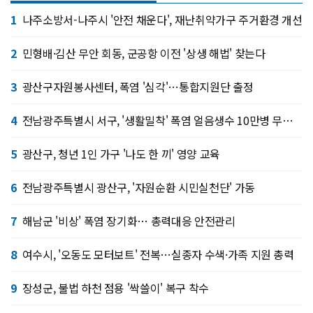
1
나주소방서-나주시 '안전 채운다', 재난취약가구 주거환경 개선
2
민형배·김산 무안 회동, 군공항 이전 '상생 해법' 찾는다
3
광산구자원봉사센터, 폭염 '심각'…통합지원단 출정
4
전남광주특별시 서구, '생활밀착' 폭염 얼음생수 10만병 무료 제공
5
광산구, 청년 1인 가구 '나도 한 끼' 영양 교육
6
전남광주특별시 광산구, '자원순환 시민실천단' 가동
7
해남군 '비상' 폭염 장기화… 총력대응 안전관리
8
여수시, '오동도 모터보트' 전복…실종자 수색·가족 지원 총력
9
장성군, 불법 하천 점용 '싹쓸이' 복구 착수