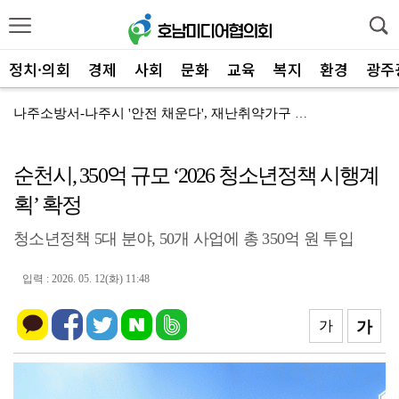
정치·의회
경제
사회
문화
교육
복지
환경
광주
나주소방서-나주시 '안전 채운다', 재난취약가구 주거환...
민형배·김산 무안 회동, 군공항 이전 '상생 해법' 찾...
순천시, 350억 규모 ‘2026 청소년정책 시행계
광산구자원봉사센터, 폭염 '심각'…통합지원단 출정
획’ 확정
전남광주특별시 서구, '생활밀착' 폭염 얼음생수 10만...
청소년정책 5대 분야, 50개 사업에 총 350억 원 투입
광산구, 청년 1인 가구 '나도 한 끼' 영양 교육
전남광주특별시 광산구, '자원순환 시민실천단' 가동
입력 : 2026. 05. 12(화) 11:48
해남군 '비상' 폭염 장기화… 총력대응 안전관리
가
가
여수시, '오동도 모터보트' 전복…실종자 수색·가족 지...
장성군, 불법 하천 점용 '싹쓸이' 복구 착수