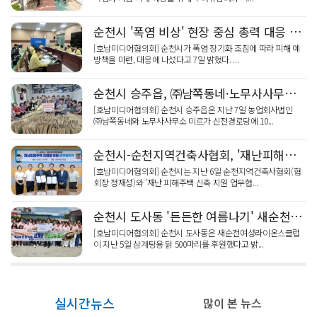
순천시 '폭염 비상' 현장 중심 총력 대응 강화
[호남미디어협의회] 순천시가 폭염 장기화 조짐에 따라 피해 예
방책을 마련, 대응에 나섰다고 7일 밝혔다. ...
순천시 승주읍, ㈜남쪽동네·노무사사무소 미르 신전경로당 '온정 밀키트'
[호남미디어협의회] 순천시 승주읍은 지난 7일 농업회사법인
㈜남쪽동네와 노무사사무소 미르가 신전경로당에 10...
순천시-순천지역건축사협회, '재난피해주택' 신속 지원 맞손
[호남미디어협의회] 순천시는 지난 6일 순천지역건축사협회(협
회장 정재성)와 '재난 피해주택 신축 지원 업무협...
순천시 도사동 '든든한 여름나기' 새순천여성라이온스 보양식 후원
[호남미디어협의회] 순천시 도사동은 새순천여성라이온스클럽
이 지난 5일 삼계탕용 닭 500마리를 후원했다고 밝...
실시간뉴스
많이 본 뉴스