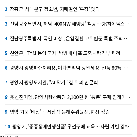
2
장흥군-서대문구 청소년, 자매결연 '우정' 잇다
3
전남광주특별시, 해남 '400MW 태양광' 착공…SK하이닉스 공급
4
전남광주특별시 '폭염 비상', 온열질환 고위험군 특별 주의 당부
5
신안군, 'TYM 동양 국제' 박병배 대표 고향사랑기부 쾌척
6
광양시 광영하수처리장, 여과분리막 정밀세정 '신품 80%' 회복
7
광양시 광영도서관, "AI 작가" 길 위의 인문학
8
㈜신진기업, 광양사랑상품권 2,100만 원 '통큰' 구매 릴레이 동참
9
영암 가뭄 '비상'… 서삼석 농해수위원장, 현장 점검
10
광양시, '중증장애인생산품' 우선구매 교육…자립 기반 강화