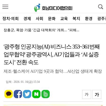
정치·의회
경제
사회
문화
교육
복지
환경
광주
장흥군, 폭염·가뭄 '긴급 대책회의' 개최... "피해...
장흥군-서대문구 청소년, 자매결연 '우정' 잇다
'광주형 인공지능(AI) 비즈니스 353~361번째
전남광주특별시, 해남 '400MW 태양광' 착공…SK하...
업무협약' 광주광역시, AI기업들과 ‘AI 실증
전남광주특별시 '폭염 비상', 온열질환 고위험군 특별 ...
도시’ 전환 속도
신안군, 'TYM 동양 국제' 박병배 대표 고향사랑기부...
제조·헬스케어 AI기업 9곳과 협약…AI산업 생태계 확장
광양시 광영하수처리장, 여과분리막 정밀세정 '신품 80...
입력 : 2026. 01. 16(금) 15:34
광양시 광영도서관, "AI 작가" 길 위의 인문학
㈜신진기업, 광양사랑상품권 2,100만 원 '통큰' 구...
가
가
영암 가뭄 '비상'… 서삼석 농해수위원장, 현장 점검