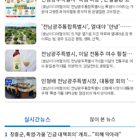
[호남미디어협의회] 전남광주통합특별시는 폭염이 이어지는 가
운데 고령층과 야외활동 종사자 등 온열질환 고위험군...
'전남광주통합특별시', 열대야 '안녕'…광주 도심 '하룻밤 피서'
[호남미디어협의회] 뜨거운 열기로 지친 하루와 열대야로 잠 못
이루는 밤, 광주 도심은 캠핑, 영화, 산책,...
전남광주특별시, 이달 전통주 여수 황칠본가 ‘섬달천9도 생황칠막걸리’ 선정
[호남미디어협의회] 전남광주특별시가 8월 이달의 전통주로 여
수 황칠본가(대표 최영자)의 '섬달천9도 생황칠막...
민형배 전남광주특별시장, 대통령 회의 '긴급 방류' 확대 건의
[호남미디어협의회] 전남광주통합특별시 민형배 시장이 대통령
주재 '폭염·가뭄 대처상황 점검회의'에서 양식어류...
실시간뉴스
많이 본 뉴스
1
장흥군, 폭염·가뭄 '긴급 대책회의' 개최... "피해 막아라"